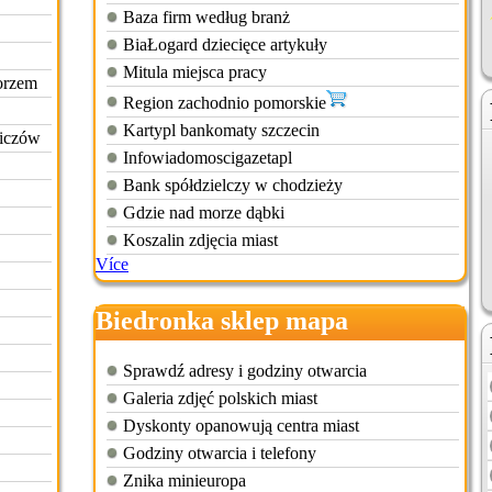
Baza firm według branż
BiaŁogard dziecięce artykuły
Mitula miejsca pracy
orzem
Region zachodnio pomorskie
Kartypl bankomaty szczecin
wiczów
Infowiadomoscigazetapl
Bank spółdzielczy w chodzieży
Gdzie nad morze dąbki
Koszalin zdjęcia miast
Více
Biedronka sklep mapa
Sprawdź adresy i godziny otwarcia
Galeria zdjęć polskich miast
Dyskonty opanowują centra miast
Godziny otwarcia i telefony
Znika minieuropa