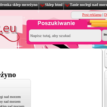
dronka sklep mrzeżyno
Sklep html
Tanie noclegi nad mor
Post reklama
|
D
eżyno
egi nad morzem
asy nad morzem
 sklep nad morzem