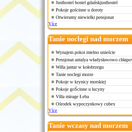
Justhostel hostel gdańskjusthostel
Pokoje gościnne u doroty
Otwieramy niewielki pensjonat
Více
Tanie noclegi nad morzem
Wynajem pokoi mielno unieście
Pensjonat antalya władysławowo chłap
Willa jantar w kołobrzegu
Tanie noclegi morze
Pokoje w krynicy morskiej
Pokoje goŚcinne u lucyny
Villa mirage Łeba
Ośrodek wypoczynkowy cubex
Více
Tanie wczasy nad morzem