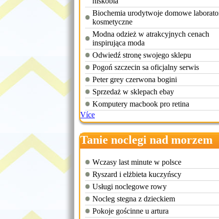
niskobia
Biochemia urodytwoje domowe laborato
kosmetyczne
Modna odzież w atrakcyjnych cenach
inspirująca moda
Odwiedź stronę swojego sklepu
Pogoń szczecin sa oficjalny serwis
Peter grey czerwona bogini
Sprzedaż w sklepach ebay
Komputery macbook pro retina
Více
Tanie noclegi nad morzem
eholiday
Wczasy last minute w polsce
Ryszard i elżbieta kuczyńscy
Usługi noclegowe rowy
Nocleg stegna z dzieckiem
Pokoje gościnne u artura