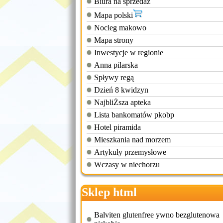
Biura na sprzedaż
Mapa polski
Nocleg makowo
Mapa strony
Inwestycje w regionie
Anna pilarska
Spływy regą
Dzień 8 kwidzyn
NajbliŻsza apteka
Lista bankomatów pkobp
Hotel piramida
Mieszkania nad morzem
Artykuły przemysłowe
Wczasy w niechorzu
Sklep html
Balviten glutenfree ywno bezglutenowa