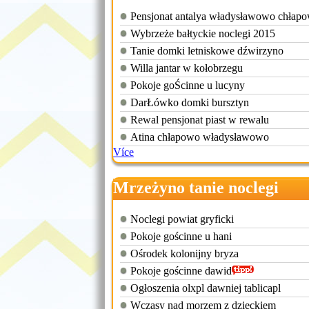
Pensjonat antalya władysławowo chłap
Wybrzeże bałtyckie noclegi 2015
Tanie domki letniskowe dźwirzyno
Willa jantar w kołobrzegu
Pokoje goŚcinne u lucyny
DarŁówko domki bursztyn
Rewal pensjonat piast w rewalu
Atina chłapowo władysławowo
Více
Mrzeżyno tanie noclegi
Noclegi powiat gryficki
Pokoje gościnne u hani
Ośrodek kolonijny bryza
Pokoje gościnne dawid
Ogłoszenia olxpl dawniej tablicapl
Wczasy nad morzem z dzieckiem