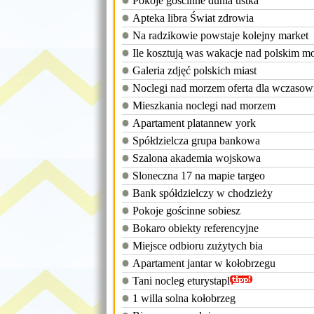
Pokoje gościnne dunia ustka
Apteka libra Świat zdrowia
Na radzikowie powstaje kolejny market
Ile kosztują was wakacje nad polskim m
Galeria zdjęć polskich miast
Noclegi nad morzem oferta dla wczaso
Mieszkania noclegi nad morzem
Apartament platannew york
Spółdzielcza grupa bankowa
Szalona akademia wojskowa
Sloneczna 17 na mapie targeo
Bank spółdzielczy w chodzieży
Pokoje gościnne sobiesz
Bokaro obiekty referencyjne
Miejsce odbioru zużytych bia
Apartament jantar w kołobrzegu
Tani nocleg eturystapl
1 willa solna kołobrzeg