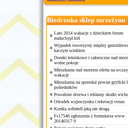
Biedronka sklep mrzeżyno
Lato 2014 wakacje z dzieckiem forum
maluchypl lofi
Wypadek rowerzysty między gnieżdżew
kaczym winklem
Domki letniskowe i całoroczne nad mor
wolne pokoje
Mieszkania nad morzem oferta na wczas
wakacje
Mieszkania na sprzedaż powiat gryficki 
pośredników
Powalone drzewa i reklamy skutki wich
Ośrodek wypoczynku i rekreacji venus
Kurtka softshell jaką nie drogą
Fs17546 zgłoszenia z formularza www
20140317 9