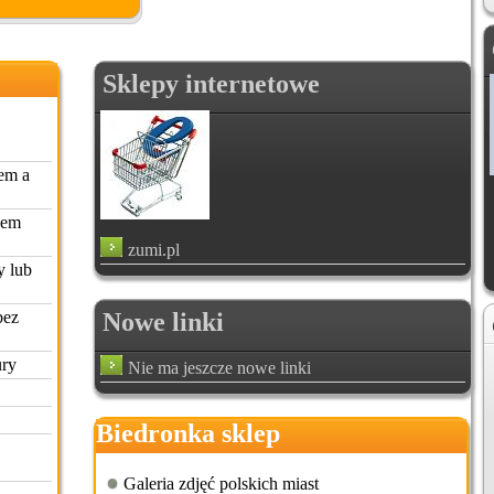
Sklepy internetowe
em a
zem
zumi.pl
y lub
bez
Nowe linki
ury
Nie ma jeszcze nowe linki
Biedronka sklep
zachodniopomorskie
Galeria zdjęć polskich miast