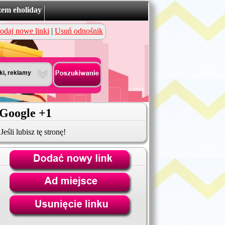
zem eholiday
odaj nowe linki
|
Usuń odnośnik
Google +1
Jeśli lubisz tę stronę!