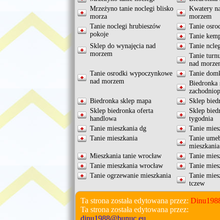
Mrzeżyno tanie noclegi blisko
Kwatery na
morza
morzem
Tanie noclegi hrubieszów
Tanie osro
pokoje
Tanie kem
Sklep do wynajęcia nad
Tanie ncle
morzem
Tanie turnu
nad morze
Tanie osrodki wypoczynkowe
Tanie domk
nad morzem
Biedronka 
zachodnio
Biedronka sklep mapa
Sklep bied
Sklep biedronka oferta
Sklep bied
handlowa
tygodnia
Tanie mieszkania dg
Tanie mies
Tanie mieszkania
Tanie ume
mieszkania
Mieszkania tanie wrocław
Tanie mies
Tanie mieszkania wrocław
Tanie mies
Tanie ogrzewanie mieszkania
Tanie mies
tczew
Ta strona została edytowana przez:
Dinu198
Ta strona została edytowana przez:
dinu1988@bunuc.eu