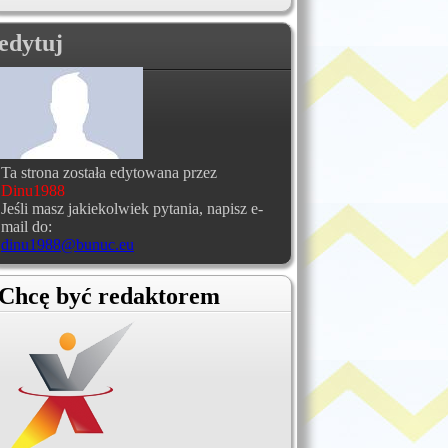
edytuj
Ta strona została edytowana przez
Dinu1988
Jeśli masz jakiekolwiek pytania, napisz e-
mail do:
dinu1988@bunuc.eu
Chcę być redaktorem