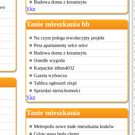
Budowa domu z keramzytu
owo
Více
Tanie mieszkania bb
Na czym polega rewolucyjny projekt
Pera apartamenty selce selce
Budowa domu z keramzytu
Osiedle wygoda
Karpackie idlms4032
Gazeta wyborcza
Tablica ogłoszeń olxpl
Sprzedaż nieruchomości
Více
Tanie mieszkania
Metropolis nowe małe mieszkania kraków
Gdzie staną będą chętni