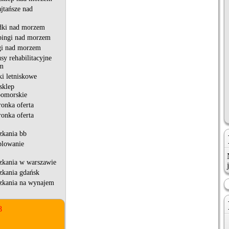
jtańsze nad
dki nad morzem
pingi nad morzem
gi nad morzem
sy rehabilitacyjne
m
i letniskowe
sklep
pomorskie
ronka oferta
ronka oferta
zkania bb
blowanie
zkania w warszawie
zkania gdańsk
zkania na wynajem
8