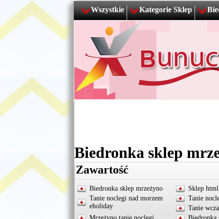
Wszystkie
Kategorie Sklep
Bie
Biedronka sklep mrz
Zawartość
Biedronka sklep mrzeżyno
Sklep html
Tanie noclegi nad morzem
Tanie nocl
eholiday
Tanie wcz
Mrzeżyno tanie noclegi
Biedronka