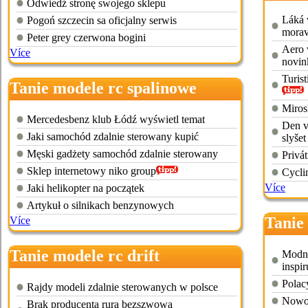
Odwiedź stronę swojego sklepu
Láká v
Pogoń szczecin sa oficjalny serwis
morav
Peter grey czerwona bogini
Aero 
Více
novin
Turist
Tanie modele rc spalinowe
Miros
Mercedesbenz klub Łódź wyświetl temat
Den vi
Jaki samochód zdalnie sterowany kupić
slyšet
Męski gadżety samochód zdalnie sterowany
Privá
Sklep internetowy niko group
Cycli
Více
Jaki helikopter na początek
Artykuł o silnikach benzynowych
Tanie 
Více
Tanie modele rc drift
Modna
inspi
Polac
Rajdy modeli zdalnie sterowanych w polsce
Nowoc
Brak producenta rura bezszwowa