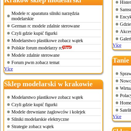
Kraków sklep modelarski
Hister
Samsu
Modele rc aparatura silniki narzędzia
Encyk
modelarskie
Gdzie
German rc modele zdalnie sterowane
Akces
Czyli gdzie kupić figurki
Galer
Modelarstwo plastikowe zobacz wątek
Více
Polskie forum modelarzy rc
Modele zdalnie sterowane
Tanie 
Forum pwm zobacz temat
Více
Spraw
Nowoc
Sklep modelarski w krakowie
Wirtu
Polac
Modelarstwo plastikowe zobacz wątek
Homep
Czyli gdzie kupić figurki
Satel
Modele drewniane żaglowców i kolejek
Více
Silniki modelarskie elektryczne
Strategie zobacz wątek