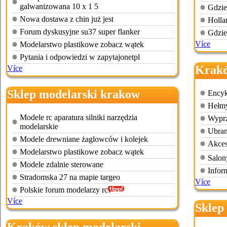
galwanizowana 10 x 1 5
Gdzie
Nowa dostawa z chin już jest
Holla
Forum dyskusyjne su37 super flanker
Gdzie
Více
Modelarstwo plastikowe zobacz wątek
Pytania i odpowiedzi w zapytajonetpl
Krakó
Více
Sklep modelarski krakow
Encyk
Hełmy
Modele rc aparatura silniki narzędzia
Wyprz
modelarskie
Ubran
Modele drewniane żaglowców i kolejek
Akces
Modelarstwo plastikowe zobacz wątek
Salon
Modele zdalnie sterowane
Inform
Stradomska 27 na mapie targeo
Více
Polskie forum modelarzy rc
Více
Sklep