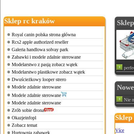
Sklep rc kraków
Sklep
Royal canin polska strona główna
Rcs2 apple authorized reseller
Galeria handlowa solvay park
Zabawki i modele zdalnie sterowane
Modelarstwo z pasją zobacz wątek
perfe
Modelarstwo plastikowe zobacz wątek
Dwuścieżkowy looper strero
Nowe 
Modele zdalnie sterowane
Modele zdalnie sterowane
Nie m
Modele zdalnie sterowane
Zrób sobie drona
Sklep
Okazjeinfopl
zakop
Zobacz temat
Více
Hurtownia zabawek