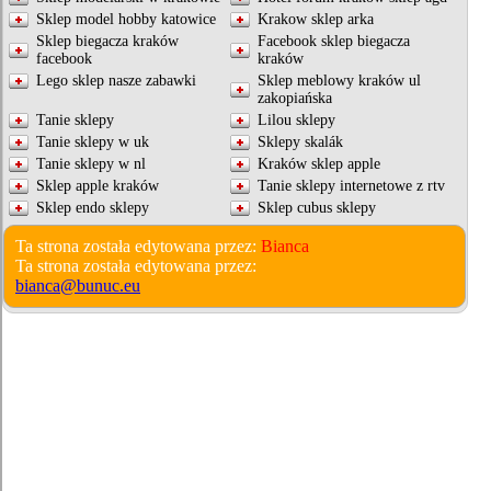
Sklep model hobby katowice
Krakow sklep arka
Sklep biegacza kraków
Facebook sklep biegacza
facebook
kraków
Lego sklep nasze zabawki
Sklep meblowy kraków ul
zakopiańska
Tanie sklepy
Lilou sklepy
Tanie sklepy w uk
Sklepy skalák
Tanie sklepy w nl
Kraków sklep apple
Sklep apple kraków
Tanie sklepy internetowe z rtv
Sklep endo sklepy
Sklep cubus sklepy
Ta strona została edytowana przez:
Bianca
Ta strona została edytowana przez:
bianca@bunuc.eu