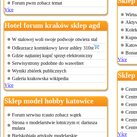
Sklep
Forum pwm zobacz temat
Více
Wirtu
Aktyw
Hotel forum kraków sklep agd
Kolek
Kupno
W stalowej woli swoje podwoje otwiera stal
Katowi
Odkurzacz kominkowy lavor ashley 310st
Bonar
Gdzie najtaniej kupić sprzęt elektroniczny
Více
Serwisystrony podobne do wawelnet
Wyniki zbiórek publicznych
Sklep
Galeria krakowska wikipedia
Více
Centr
Centr
Sklep model hobby katowice
Centr
Centr
Forum serwisu rcauto zobacz wątek
Centr
Strona o modelarstwie lotniczym rc dariusza
Centr
mulara
Více
Bielskobiała artykuły modelarskie