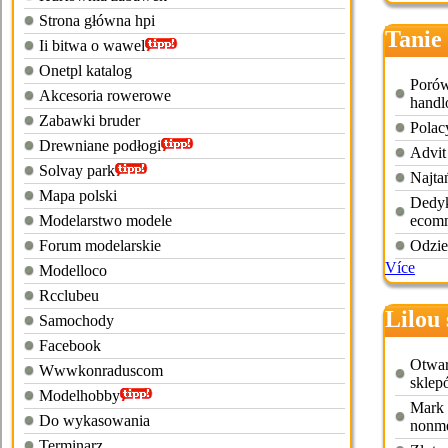
Strona główna hpi
Tanie
Ii bitwa o wawel
Onetpl katalog
Porów
Akcesoria rowerowe
hand
Zabawki bruder
Polac
Drewniane podłogi
Advit
Solvay park
Najta
Mapa polski
Dedyk
Modelarstwo modele
ecom
Forum modelarskie
Odzie
Více
Modelloco
Rcclubeu
Lilou 
Samochody
Facebook
Otwarc
Wwwkonraduscom
sklep
Modelhobby
Mark 
Do wykasowania
nonme
Terminarz