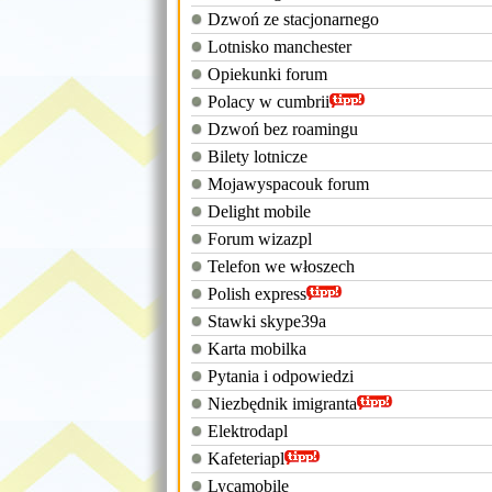
Dzwoń ze stacjonarnego
Lotnisko manchester
Opiekunki forum
Polacy w cumbrii
Dzwoń bez roamingu
Bilety lotnicze
Mojawyspacouk forum
Delight mobile
Forum wizazpl
Telefon we włoszech
Polish express
Stawki skype39a
Karta mobilka
Pytania i odpowiedzi
Niezbędnik imigranta
Elektrodapl
Kafeteriapl
Lycamobile