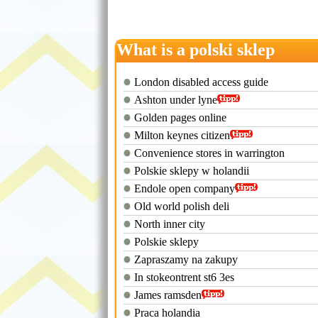
What is a polski sklep
London disabled access guide
Ashton under lyne
Golden pages online
Milton keynes citizen
Convenience stores in warrington
Polskie sklepy w holandii
Endole open company
Old world polish deli
North inner city
Polskie sklepy
Zapraszamy na zakupy
In stokeontrent st6 3es
James ramsden
Praca holandia