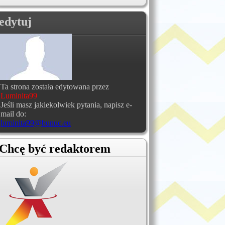
edytuj
Ta strona została edytowana przez
Luminita99
Jeśli masz jakiekolwiek pytania, napisz e-
mail do:
luminita99@bunuc.eu
Chcę być redaktorem