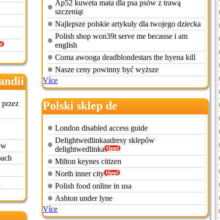
Ap52 kuweta mata dla psa psów z trawą
szczeniąt
Najlepsze polskie artykuły dla twojego dziecka
Polish shop won39t serve me because i am
english
Coma awooga deadblondestars the hyena kill
Nasze ceny powinny być wyższe
andii
Více
 przez
Polski sklep de
London disabled access guide
Delightwedlinkaadresy sklepów
ów
delightwedlinka
pach
Milton keynes citizen
North inner city
a
Polish food online in usa
Ashton under lyne
Více