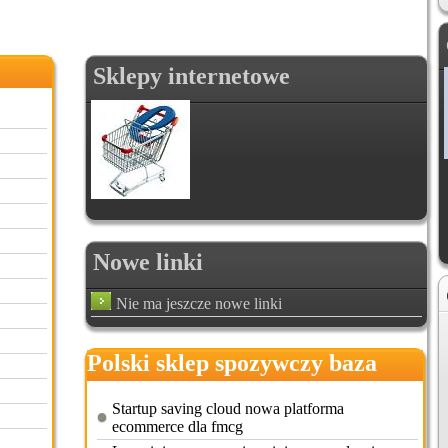
Sklepy internetowe
Nowe linki
Nie ma jeszcze nowe linki
Polski sklep spozywczy baza
Startup saving cloud nowa platforma
ecommerce dla fmcg