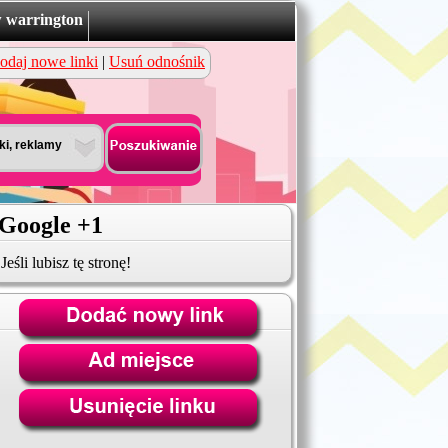
w warrington
odaj nowe linki
|
Usuń odnośnik
Google +1
Jeśli lubisz tę stronę!