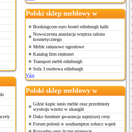
Polski sklep meblowy w
edynburgu
Bookingcom euro hostel edinburgh halls
Nowoczesna aranżacja wnętrza salonu
kosmetycznego
Meble rattanowe ogrodowe
Katalog firm emitonet
Transport mebli edinburgh
Sofa 3 osobowa edinburgh
Více
Polski sklep meblowy w
ads
londynie
Gdzie kupic tanio meble oraz przedmioty
wystroju wnetrz w ukanglii
certy
Dako furniture gwarancja najnizszej ceny
Forum polonii w southampton zobacz wątek
Rozsądne ceny liczne promocje