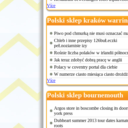
Více
Polski sklep kraków warri
Piwo pod chmurką nie musi oznaczać m
Chleb i inne przepisy 126buŁeczki
peŁnoziarniste izy
Rośnie liczba polaków w irlandii północ
Jak teraz zdobyć dobrą pracę w anglii
Polacy w coventry portal dla ciebie
W numerze ciasto miesiąca ciasto drożd
Více
Polski sklep bournemouth
Argos store in boscombe closing its door
york press
Dubheart summer 2013 tour dates karna
roots