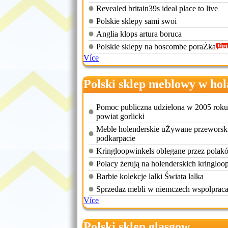
Revealed britain39s ideal place to live
Polskie sklepy sami swoi
Anglia klops artura boruca
Polskie sklepy na boscombe poraŻka
Více
Polski sklep meblowy w hol
Pomoc publiczna udzielona w 2005 roku
powiat gorlicki
Meble holenderskie uŻywane przeworsk
podkarpacie
Kringloopwinkels oblegane przez polak
Polacy żerują na holenderskich kringloo
Barbie kolekcje lalki Świata lalka
Sprzedaz mebli w niemczech wspolprac
Více
Polski sklep glasgow