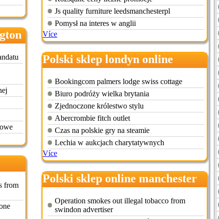
Js quality furniture leedsmanchesterpl
Pomysł na interes w anglii
ngton
Více
andatu
Polski sklep londyn online
Bookingcom palmers lodge swiss cottage
nej
Biuro podróży wielka brytania
Zjednoczone królestwo stylu
Abercrombie fitch outlet
żowe
Czas na polskie gry na steamie
Lechia w aukcjach charytatywnych
Více
Polski sklep online manchester
s from
Operation smokes out illegal tobacco from
tone
swindon advertiser