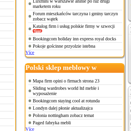
Luxmini w warszawie aninie po raz drugi
marketem roku
Forum mieszkańców tarczyna i gminy tarczyn
zobacz wątek
Katalog firm i usług polskie firmy w szwecji
Bookingcom holiday inn express royal docks
Pokoje gościnne przyolzie istebna
Více
Polski sklep meblowy w
birmingham
Mapa firm opini o firmach strona 23
Sliding wardrobes world ltd meble i
wyposażenie
Bookingcom staying cool at rotunda
Londyn dalej płonie aktualizajca
Polonia nottingham zobacz temat
Paged fabryka mebli
Více