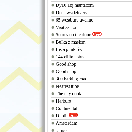
Dy10 1bj mantacom
Dostawydelivery
65 westbury avenue
Visit ashton
Scores on the doors
Bulka z maslem
Lista punktów
144 clifton street
Good shop
Good shop
300 barking road
Nearest tube
The city cook
Harburg
Continental
Dublin
Amsterdam
Janpol