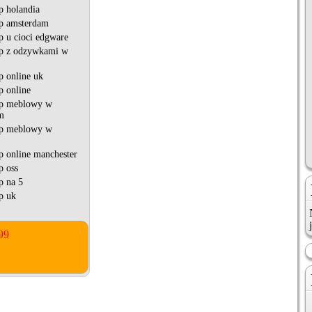
p holandia
ep amsterdam
ep u cioci edgware
ep z odzywkami w
p online uk
p online
ep meblowy w
m
ep meblowy w
ep online manchester
p oss
p na 5
ep uk
99