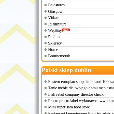
Polostores
Glasgow
Vitkac
Jd furniture
Wędliny
Find us
Skierscy
Home
Bournemouth
Polski sklep dublin
Eastern europian shops in ireland 1000s
Tanie meble dla twojego domu meblestar
Irish retail company director check
Prosto prosto label wykonawca wwo kon
Mini super sam food store
Restaurant bewertungen fotos tripadvisor