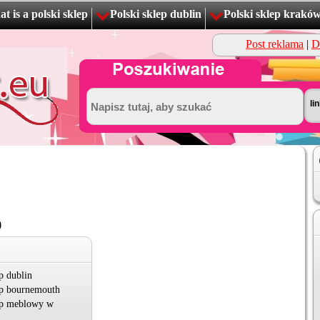
t is a polski sklep
Polski sklep dublin
Polski sklep krakó
Post reklama
|
D
p
p dublin
ep bournemouth
ep meblowy w