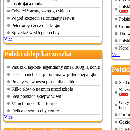
inspirująca moda
Polsk
Odwiedź stronę swojego sklepu
Pogoń szczecin sa oficjalny serwis
Polsk
Peter grey czerwona bogini
Comme
Sprzedaż w sklepach ebay
The w
Více
Polsk
Karol
Polski sklep kaczuszka
Více
Paluszki lajkonk legendarny smak 300g lajkonik
Polski
Leedsmanchesterpl polonia w północnej anglii
Polacy w swansea portal dla ciebie
Seako
Kilka słów o naszym przedszkolu
Nasza
Sieä polskich sklepw w walii
Odzyw
Munchkin 011051 termo
bosch
Delicatessen in city centre
Forum
Více
Gdzie
Dutch