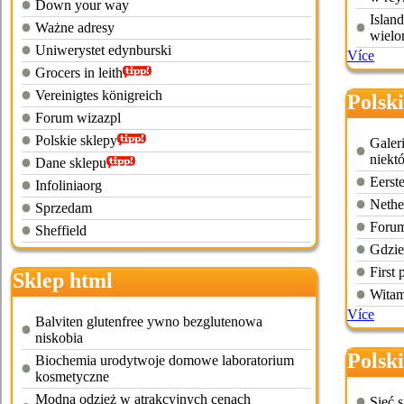
Down your way
Island
Ważne adresy
wielo
Uniwerystet edynburski
Více
Grocers in leith
Vereinigtes königreich
Polski
Forum wizazpl
Polskie sklepy
Galer
niekt
Dane sklepu
Eerst
Infoliniaorg
Nether
Sprzedam
Forum
Sheffield
Gdzie
First
Sklep html
Witam
Více
Balviten glutenfree ywno bezglutenowa
niskobia
Polski
Biochemia urodytwoje domowe laboratorium
kosmetyczne
Modna odzież w atrakcyjnych cenach
Sieć 