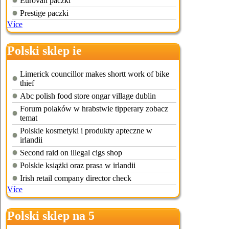
Eurovan paczki
Prestige paczki
Více
Polski sklep ie
Limerick councillor makes shortt work of bike
thief
Abc polish food store ongar village dublin
Forum polaków w hrabstwie tipperary zobacz
temat
Polskie kosmetyki i produkty apteczne w
irlandii
Second raid on illegal cigs shop
Polskie książki oraz prasa w irlandii
Irish retail company director check
Více
Polski sklep na 5