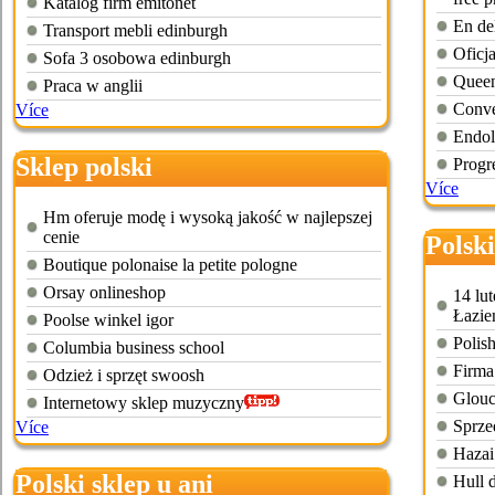
Katalog firm emitonet
En del
Transport mebli edinburgh
Oficja
Sofa 3 osobowa edinburgh
Queen
Praca w anglii
Conve
Více
Endol
Sklep polski
Progr
Více
Hm oferuje modę i wysoką jakość w najlepszej
cenie
Polski
Boutique polonaise la petite pologne
Orsay onlineshop
14 lu
Łazie
Poolse winkel igor
Polis
Columbia business school
Firma
Odzież i sprzęt swoosh
Glouc
Internetowy sklep muzyczny
Sprze
Více
Hazai
Polski sklep u ani
Hull d