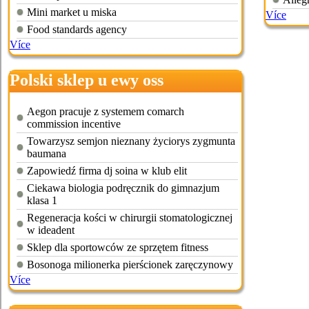
Mini market u miska
Více
Food standards agency
Více
Polski sklep u ewy oss
Aegon pracuje z systemem comarch
commission incentive
Towarzysz semjon nieznany życiorys zygmunta
baumana
Zapowiedź firma dj soina w klub elit
Ciekawa biologia podręcznik do gimnazjum
klasa 1
Regeneracja kości w chirurgii stomatologicznej
w ideadent
Sklep dla sportowców ze sprzętem fitness
Bosonoga milionerka pierścionek zaręczynowy
Více