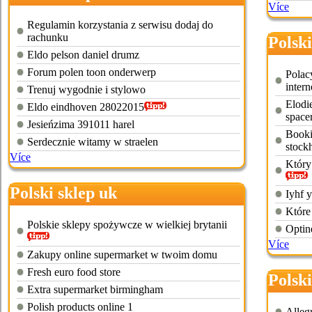
Více
Regulamin korzystania z serwisu dodaj do
rachunku
Polsk
Eldo pelson daniel drumz
Forum polen toon onderwerp
Polac
intern
Trenuj wygodnie i stylowo
Elodie
Eldo eindhoven 28022015
space
Jesieńzima 391011 harel
Booki
Serdecznie witamy w straelen
stock
Více
Który
Polski sklep uk
Iyhf 
Które
Polskie sklepy spożywcze w wielkiej brytanii
Optine
Více
Zakupy online supermarket w twoim domu
Fresh euro food store
Polski
Extra supermarket birmingham
Polish products online 1
Alleg