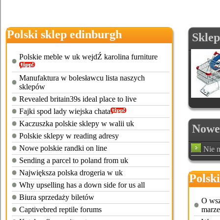
Polski sklep edinburgh
Sklep
Polskie meble w uk wejdŹ karolina furniture
Manufaktura w bolesławcu lista naszych
sklepów
Revealed britain39s ideal place to live
Fajki spod lady wiejska chata
Kaczuszka polskie sklepy w walii uk
Nowe 
Polskie sklepy w reading adresy
Nowe polskie randki on line
Nie m
Sending a parcel to poland from uk
Największa polska drogeria w uk
Polsk
Why upselling has a down side for us all
Biura sprzedaży biletów
O wsz
Captivebred reptile forums
marze