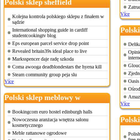
Polski sklep sheffield
Zatru
Více
Kolejna kontrola polskiego sklepu z finałem w
sądzie
Polsk
International shopping guide in cardiff
studentcookingtv blog
Eps european parcel service drop point
Delik
Revealed britain39s ideal place to live
Opini
inter
Marksspencer daje radę szkoda
Glouc
Coma awooga deadblondestars the hyena kill
Zjedn
Steam community group peja slu
Oasis
Více
Ośrod
Polski sklep meblowy w
Amazi
Více
edynburgu
Bookingcom euro hostel edinburgh halls
Polski
Nowoczesna aranżacja wnętrza salonu
kosmetycznego
Meble rattanowe ogrodowe
Polis
free p