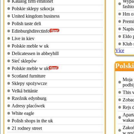
Katalog firm emitonet
Wypad
fashi
Polskie sklepy szkocja
Hm off
United kingdom business
Premi
Polish taste deli
Napis
Edinburghdirectinfo
Eldo 
Live in kiev
Klub 
Polskie meble w uk
Více
Delicatessen in abbeyhill
Sieć sklepów
Polski
Polskie meble w uk
Scotland furniture
Moja 
Sklepy spożywcze
podbi
Velká británie
This 
Rzeźnik edynburg
Zobac
Adresy placówek
Rejs 
White eagle
Apart
wakac
Polish shops in the uk
Zakoń
21 rodney street
w rey